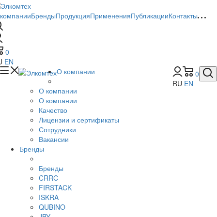
 компании
Бренды
Продукция
Применения
Публикации
Контакты
0
U
EN
О компании
0
RU
EN
О компании
О компании
Качество
Лицензии и сертификаты
Сотрудники
Вакансии
Бренды
Бренды
CRRC
FIRSTACK
ISKRA
QUBINO
JBY