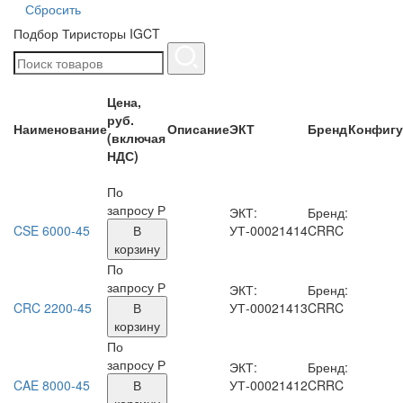
Подбор Тиристоры IGCT
Цена,
руб.
Наименование
Описание
ЭКТ
Бренд
Конфигу
(включая
НДС)
По
запросу Р
ЭКТ:
Бренд:
CSE 6000-45
В
УТ-00021414
CRRC
корзину
По
запросу Р
ЭКТ:
Бренд:
CRC 2200-45
В
УТ-00021413
CRRC
корзину
По
запросу Р
ЭКТ:
Бренд:
CAE 8000-45
В
УТ-00021412
CRRC
корзину