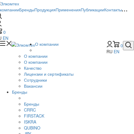
 компании
Бренды
Продукция
Применения
Публикации
Контакты
0
U
EN
О компании
0
RU
EN
О компании
О компании
Качество
Лицензии и сертификаты
Сотрудники
Вакансии
Бренды
Бренды
CRRC
FIRSTACK
ISKRA
QUBINO
JBY