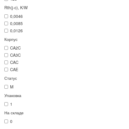
Rth(j-c), K/W
0,0046
0,0085
0,0126
Корпус
CA2C
CA3C
CAC
CAE
Статус
M
Упаковка
1
На складе
0