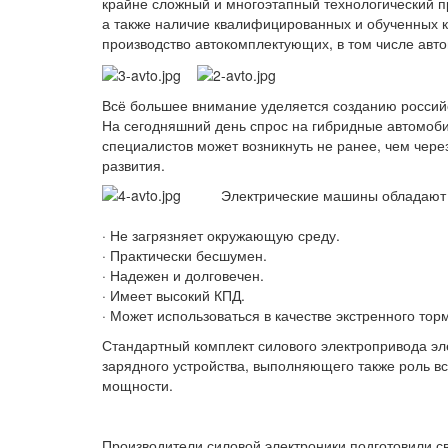
крайне сложный и многоэтапный технологический 
а также наличие квалифицированных и обученных к
производство автокомплектующих, в том числе авто
Всё большее внимание уделяется созданию российс
На сегодняшний день спрос на гибридные автомоби
специалистов может возникнуть не ранее, чем чер
развития.
Электрические машины обладают 
· Не загрязняет окружающую среду.
· Практически бесшумен.
· Надежен и долговечен.
· Имеет высокий КПД.
· Может использоваться в качестве экстренного тор
Стандартный комплект силового электропривода эле
зарядного устройства, выполняющего также роль в
мощности.
Производители силовой электроники подготовили с