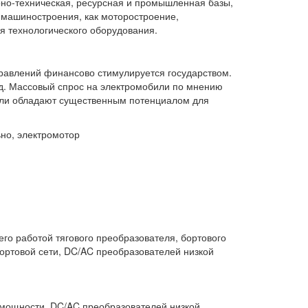
но-техническая, ресурсная и промышленная базы,
 машиностроения, как моторостроение,
ия технологического оборудования.
равлений финансово стимулируется государством.
од. Массовый спрос на электромобили по мнению
расли обладают существенным потенциалом для
но, электромотор
го работой тягового преобразователя, бортового
ортовой сети, DC/AC преобразователей низкой
 мощности, DC/AC преобразователей низкой