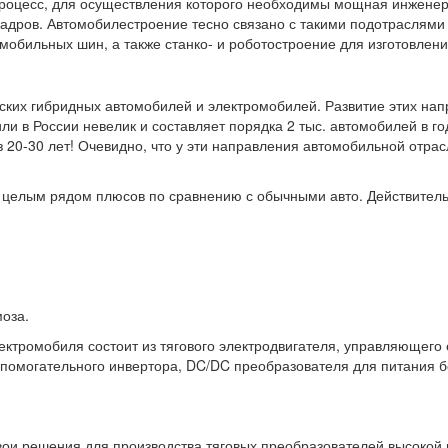
процесс, для осуществления которого необходимы мощная инженер
адров. Автомобилестроение тесно связано с такими подотраслями
мобильных шин, а также станко- и роботостроение для изготовлен
ких гибридных автомобилей и электромобилей. Развитие этих нап
ли в России невелик и составляет порядка 2 тыс. автомобилей в г
ез 20-30 лет! Очевидно, что у эти направления автомобильной от
целым рядом плюсов по сравнению с обычными авто. Действитель
моза.
ктромобиля состоит из тягового электродвигателя, управляющего е
спомогательного инвертора, DC/DC преобразователя для питания б
вои решения для производства тяговых преобразователей высокой