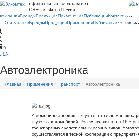
официальный представитель
CRRC и Iskra в России
 компании
Бренды
Продукция
Применения
Публикации
Контакты
О компании
Бренды
Продукция
Применения
Публикации
Контакты
0
U
EN
Автоэлектроника
Главная
Применения
Транспорт
Автоэлектроника
Автомобилестроение – крупная отрасль машиностр
грузовых автомобилей. Россия входит в топ-15 стр
транспортных средств самых разных типов. Автопро
осуществляется в тесной кооперации с предприятия