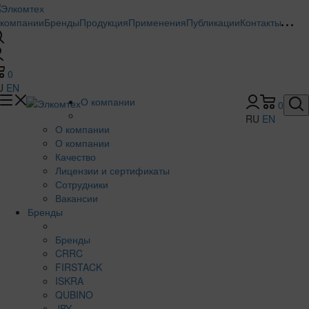
 компании
Бренды
Продукция
Применения
Публикации
Контакты
0
U
EN
О компании
0
RU
EN
О компании
О компании
Качество
Лицензии и сертификаты
Сотрудники
Вакансии
Бренды
Бренды
CRRC
FIRSTACK
ISKRA
QUBINO
JBY