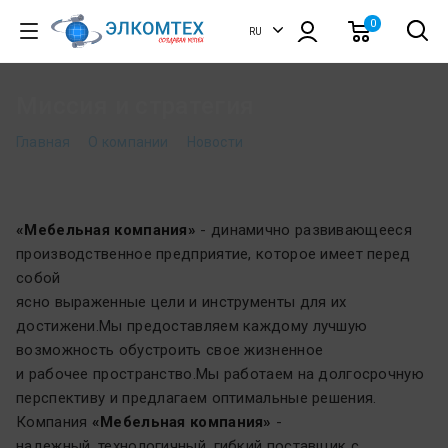
0
RU
EN
Миссия и стратегия
Главная
О компании
Новости
«Мебельная компания»
- динамично развивающееся
производственное предприятие, которое имеет перед
собой
ясно выраженные цели и инструменты для их
достижени.Мы предоставляем каждому лучшую
возможность обустроить свое жизненное
и рабочее пространство.Мы работаем на долгосрочную
перспективу и предлагаем оптимальные решения.
Компания
«Мебельная компания»
-
надежный, технологичный, гибкий поставщик с