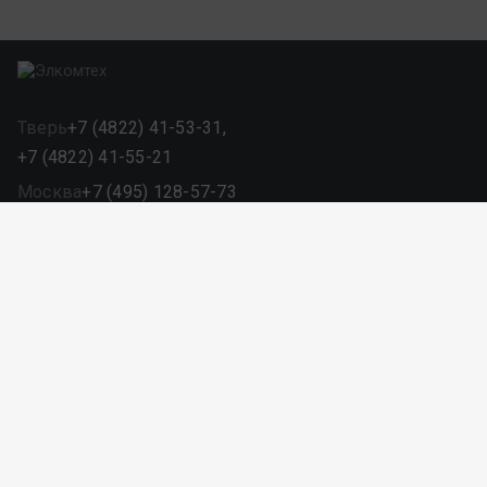
Тверь
+7 (4822) 41-53-31,
+7 (4822) 41-55-21
Москва
+7 (495) 128-57-73
Санкт-Петербург
+7 (812) 507-85-23
E-mail:
info@elcomtech.ru
Компания
О компании
Качество
Лицензии и сертификаты
Сотрудники