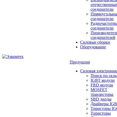
отечественны
соединители
Прямоугольны
соединители
Радиочастотн
соединители
Производител
соединителей
Силовые сборки
Оборудование
Продукция
Силовая электроник
Поиск по скла
IGBT модули
FRD модули
MOSFET
транзисторы
SBD диоды
Драйверы IG
Тиристоры I
Тиристоры