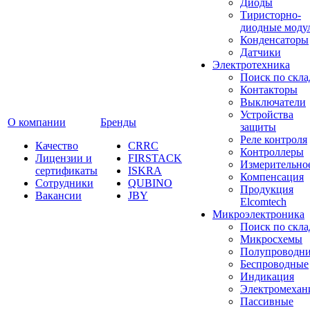
Диоды
Тиристорно-
диодные моду
Конденсаторы
Датчики
Электротехника
Поиск по скла
Контакторы
Выключатели
Устройства
О компании
Бренды
защиты
Реле контроля
Качество
CRRC
Контроллеры
Лицензии и
FIRSTACK
Измерительно
сертификаты
ISKRA
Компенсация
Сотрудники
QUBINO
Продукция
Вакансии
JBY
Elcomtech
Микроэлектроника
Поиск по скла
Микросхемы
Полупроводн
Беспроводные
Индикация
Электромехан
Пассивные