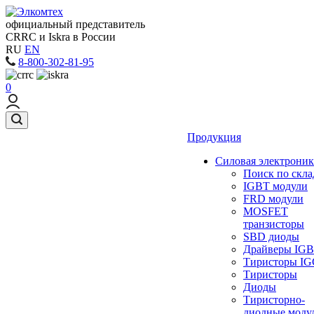
официальный представитель
CRRC и Iskra в России
RU
EN
8-800-302-81-95
0
Продукция
Силовая электроник
Поиск по скла
IGBT модули
FRD модули
MOSFET
транзисторы
SBD диоды
Драйверы IG
Тиристоры I
Тиристоры
Диоды
Тиристорно-
диодные моду