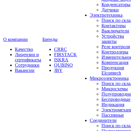
Конденсаторы
Датчики
Электротехника
Поиск по скла
Контакторы
Выключатели
Устройства
О компании
Бренды
защиты
Реле контроля
Качество
CRRC
Контроллеры
Лицензии и
FIRSTACK
Измерительно
сертификаты
ISKRA
Компенсация
Сотрудники
QUBINO
Продукция
Вакансии
JBY
Elcomtech
Микроэлектроника
Поиск по скла
Микросхемы
Полупроводн
Беспроводные
Индикация
Электромехан
Пассивные
Cоединители
Поиск по скла
Цилиндричес