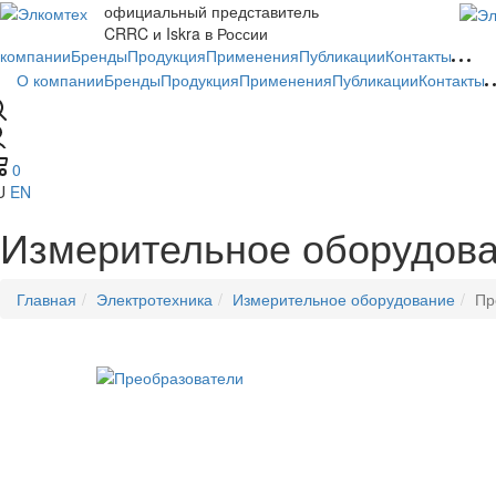
официальный представитель
CRRC и Iskra в России
 компании
Бренды
Продукция
Применения
Публикации
Контакты
О компании
Бренды
Продукция
Применения
Публикации
Контакты
0
U
EN
Измерительное оборудова
Главная
Электротехника
Измерительное оборудование
Пр