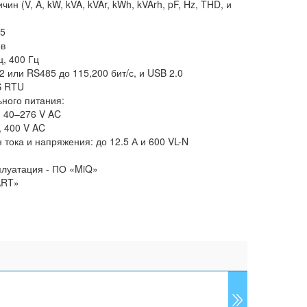
н (V, A, kW, kVA, kVAr, kWh, kVArh, pF, Hz, THD, и
.5
ов
ц, 400 Гц
 или RS485 до 115,200 бит/с, и USB 2.0
S RTU
ного питания:
, 40–276 V AC
, 400 V AC
 тока и напряжения: до 12.5 А и 600 VL-N
плуатация - ПО «MiQ»
ART»