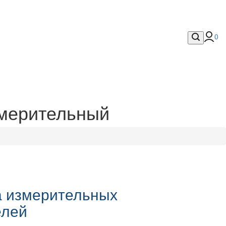
0
змерительный
 измерительных
елей