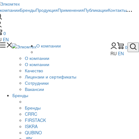
 компании
Бренды
Продукция
Применения
Публикации
Контакты
0
U
EN
О компании
0
RU
EN
О компании
О компании
Качество
Лицензии и сертификаты
Сотрудники
Вакансии
Бренды
Бренды
CRRC
FIRSTACK
ISKRA
QUBINO
JBY