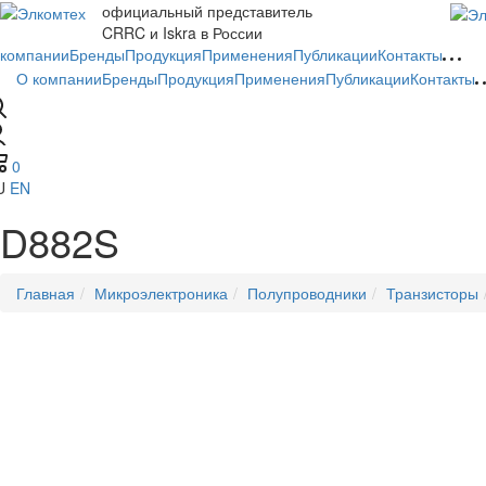
официальный представитель
CRRC и Iskra в России
 компании
Бренды
Продукция
Применения
Публикации
Контакты
О компании
Бренды
Продукция
Применения
Публикации
Контакты
0
U
EN
D882S
Главная
Микроэлектроника
Полупроводники
Транзисторы