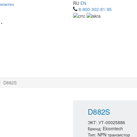
RU
EN
8-800-302-81-95
D882S
D882S
ЭКТ: УТ-00025886
Бренд: Elcomtech
Тип: NPN транзистор