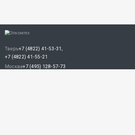
Тверь
+7 (4822) 41-53-31,
+7 (4822) 41-55-21
Москва
+7 (495) 128-57-73
Санкт-Петербург
+7 (812) 507-85-23
E-mail:
info@elcomtech.ru
Компания
О компании
Качество
Лицензии и сертификаты