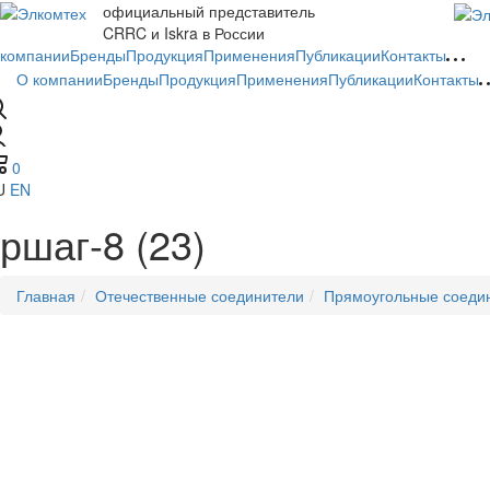
официальный представитель
CRRC и Iskra в России
 компании
Бренды
Продукция
Применения
Публикации
Контакты
О компании
Бренды
Продукция
Применения
Публикации
Контакты
0
U
EN
ршаг-8 (23)
Главная
Отечественные соединители
Прямоугольные соеди