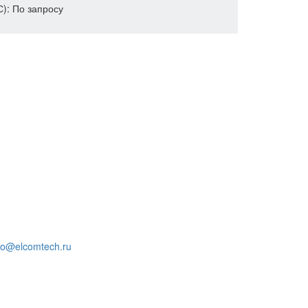
С): По запросу
fo@elcomtech.ru