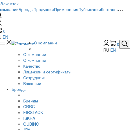
 компании
Бренды
Продукция
Применения
Публикации
Контакты
0
U
EN
О компании
0
RU
EN
О компании
О компании
Качество
Лицензии и сертификаты
Сотрудники
Вакансии
Бренды
Бренды
CRRC
FIRSTACK
ISKRA
QUBINO
JBY