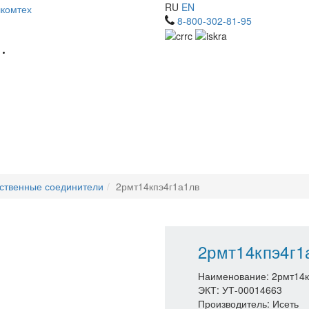
RU
EN
8-800-302-81-95
ственные соединители
2рмт14кпэ4г1а1лв
2рмт14кпэ4г1
Наименование: 2рмт14к
ЭКТ: УТ-00014663
Производитель: Исеть