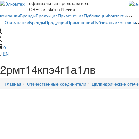
официальный представитель
CRRC и Iskra в России
 компании
Бренды
Продукция
Применения
Публикации
Контакты
О компании
Бренды
Продукция
Применения
Публикации
Контакты
0
U
EN
2рмт14кпэ4г1а1лв
Главная
Отечественные соединители
Цилиндрические отече