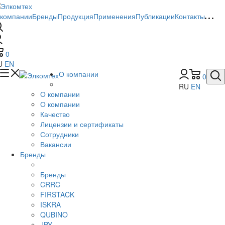
 компании
Бренды
Продукция
Применения
Публикации
Контакты
0
U
EN
О компании
0
RU
EN
О компании
О компании
Качество
Лицензии и сертификаты
Сотрудники
Вакансии
Бренды
Бренды
CRRC
FIRSTACK
ISKRA
QUBINO
JBY