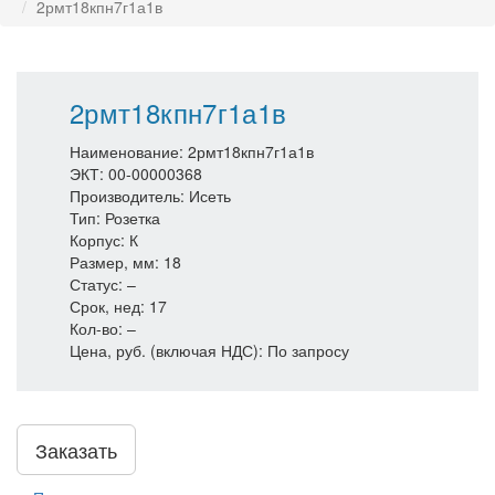
2рмт18кпн7г1а1в
2рмт18кпн7г1а1в
Наименование: 2рмт18кпн7г1а1в
ЭКТ: 00-00000368
Производитель: Исеть
Тип: Розетка
Корпус: К
Размер, мм: 18
Статус: –
Срок, нед: 17
Кол-во: –
Цена, руб. (включая НДС): По запросу
Заказать