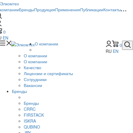
 компании
Бренды
Продукция
Применения
Публикации
Контакты
0
U
EN
О компании
0
RU
EN
О компании
О компании
Качество
Лицензии и сертификаты
Сотрудники
Вакансии
Бренды
Бренды
CRRC
FIRSTACK
ISKRA
QUBINO
JBY