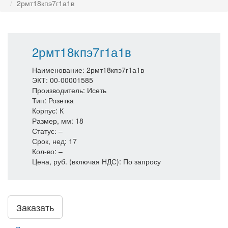
2рмт18кпэ7г1а1в
2рмт18кпэ7г1а1в
Наименование: 2рмт18кпэ7г1а1в
ЭКТ: 00-00001585
Производитель: Исеть
Тип: Розетка
Корпус: К
Размер, мм: 18
Статус: –
Срок, нед: 17
Кол-во: –
Цена, руб. (включая НДС): По запросу
Заказать