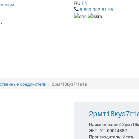
RU
EN
8-800-302-81-95
ственные соединители
2рмт18куэ7г1а1в
2рмт18куэ7г1
Наименование: 2рмт18к
ЭКТ: УТ-00014682
Производитель: Исеть