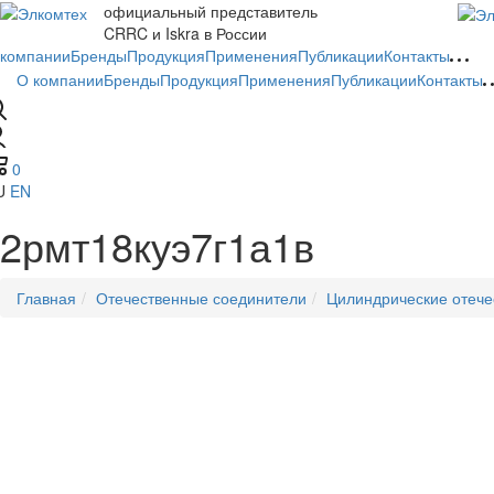
официальный представитель
CRRC и Iskra в России
 компании
Бренды
Продукция
Применения
Публикации
Контакты
О компании
Бренды
Продукция
Применения
Публикации
Контакты
0
U
EN
2рмт18куэ7г1а1в
Главная
Отечественные соединители
Цилиндрические отече