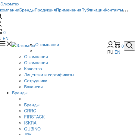
 компании
Бренды
Продукция
Применения
Публикации
Контакты
0
U
EN
О компании
0
RU
EN
О компании
О компании
Качество
Лицензии и сертификаты
Сотрудники
Вакансии
Бренды
Бренды
CRRC
FIRSTACK
ISKRA
QUBINO
JBY