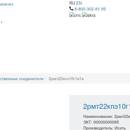
RU
EN
8-800-302-81-95
ственные соединители
2рмт22кпэ10г1в1в
2рмт22кпэ10г
Наименование: 2рмт22к
ЭКТ: 00000000095
Производитель: Исеть