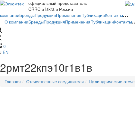
официальный представитель
CRRC и Iskra в России
 компании
Бренды
Продукция
Применения
Публикации
Контакты
О компании
Бренды
Продукция
Применения
Публикации
Контакты
0
U
EN
2рмт22кпэ10г1в1в
Главная
Отечественные соединители
Цилиндрические отече