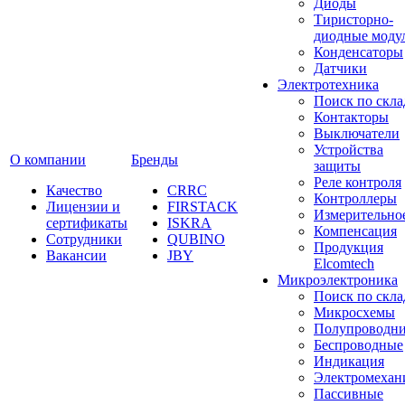
Диоды
Тиристорно-
диодные моду
Конденсаторы
Датчики
Электротехника
Поиск по скла
Контакторы
Выключатели
Устройства
О компании
Бренды
защиты
Реле контроля
Качество
CRRC
Контроллеры
Лицензии и
FIRSTACK
Измерительно
сертификаты
ISKRA
Компенсация
Сотрудники
QUBINO
Продукция
Вакансии
JBY
Elcomtech
Микроэлектроника
Поиск по скла
Микросхемы
Полупроводн
Беспроводные
Индикация
Электромехан
Пассивные