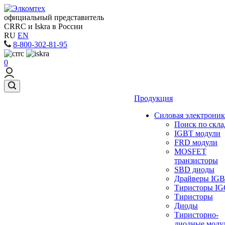
официальный представитель
CRRC и Iskra в России
RU
EN
8-800-302-81-95
0
Продукция
Силовая электроник
Поиск по скла
IGBT модули
FRD модули
MOSFET
транзисторы
SBD диоды
Драйверы IG
Тиристоры I
Тиристоры
Диоды
Тиристорно-
диодные моду