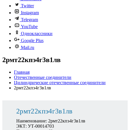
Twitter
Instagram
Telegram
YouTube
Одноклассники
Google Plus
Mail.ru
2рмт22кпэ4г3в1лв
Главная
Отечественные соединители
Цилиндрические отечественные соединители
2рмт22кпэ4г3в1лв
2рмт22кпэ4г3в1лв
Наименование: 2рмт22кпэ4г3в1лв
ЭКТ: УТ-00014703