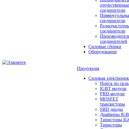
отечественны
соединители
Прямоугольны
соединители
Радиочастотн
соединители
Производител
соединителей
Силовые сборки
Оборудование
Продукция
Силовая электроник
Поиск по скла
IGBT модули
FRD модули
MOSFET
транзисторы
SBD диоды
Драйверы IG
Тиристоры I
Тиристоры