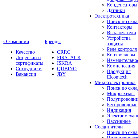
Конденсаторы
Датчики
Электротехника
Поиск по скла
Контакторы
Выключатели
Устройства
О компании
Бренды
защиты
Реле контроля
Качество
CRRC
Контроллеры
Лицензии и
FIRSTACK
Измерительно
сертификаты
ISKRA
Компенсация
Сотрудники
QUBINO
Продукция
Вакансии
JBY
Elcomtech
Микроэлектроника
Поиск по скла
Микросхемы
Полупроводн
Беспроводные
Индикация
Электромехан
Пассивные
Cоединители
Поиск по скла
Цилиндричес