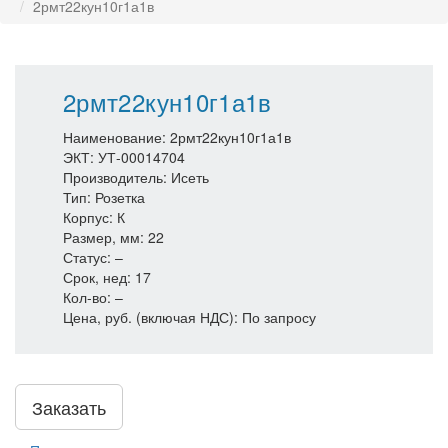
2рмт22кун10г1а1в
2рмт22кун10г1а1в
Наименование: 2рмт22кун10г1а1в
ЭКТ: УТ-00014704
Производитель: Исеть
Тип: Розетка
Корпус: К
Размер, мм: 22
Статус: –
Срок, нед: 17
Кол-во: –
Цена, руб. (включая НДС): По запросу
Заказать