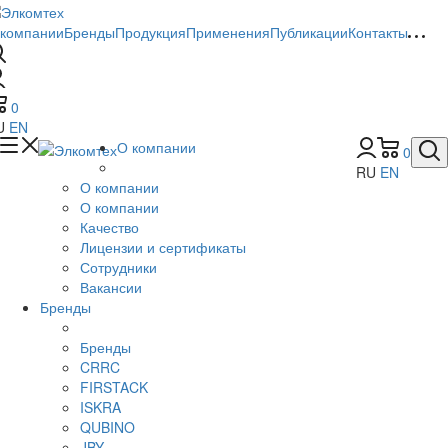
 компании
Бренды
Продукция
Применения
Публикации
Контакты
0
U
EN
О компании
0
RU
EN
О компании
О компании
Качество
Лицензии и сертификаты
Сотрудники
Вакансии
Бренды
Бренды
CRRC
FIRSTACK
ISKRA
QUBINO
JBY