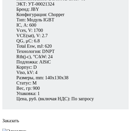
ЭКТ: УТ-00021324
Бренд: JBY
Конфигурация: Chopper
Тип: Модуль IGBT
IС, A: 600
Vces, V: 1700
VCE(sat), V: 2.7
QG, μC: 6.8
Total Esw, mJ: 620
Технология: DNPT
Rth(j-c), °C/kW: 24
Подложка: AlSiC
Корпус: D
Viso, kV: 4
Размеры, mm: 140x130x38
Статус: M
Вес, гр: 900
Упаковка: 1
Цена, руб. (включая НДС): По запросу
Заказать