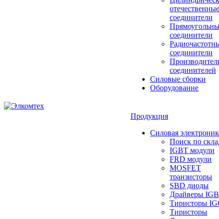
отечественны
соединители
Прямоугольны
соединители
Радиочастотн
соединители
Производител
соединителей
Силовые сборки
Оборудование
Продукция
Силовая электроник
Поиск по скла
IGBT модули
FRD модули
MOSFET
транзисторы
SBD диоды
Драйверы IG
Тиристоры I
Тиристоры