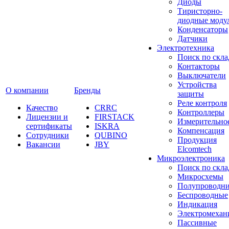
Диоды
Тиристорно-
диодные моду
Конденсаторы
Датчики
Электротехника
Поиск по скла
Контакторы
Выключатели
Устройства
О компании
Бренды
защиты
Реле контроля
Качество
CRRC
Контроллеры
Лицензии и
FIRSTACK
Измерительно
сертификаты
ISKRA
Компенсация
Сотрудники
QUBINO
Продукция
Вакансии
JBY
Elcomtech
Микроэлектроника
Поиск по скла
Микросхемы
Полупроводн
Беспроводные
Индикация
Электромехан
Пассивные