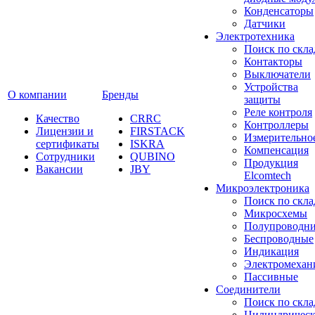
Конденсаторы
Датчики
Электротехника
Поиск по скла
Контакторы
Выключатели
Устройства
О компании
Бренды
защиты
Реле контроля
Качество
CRRC
Контроллеры
Лицензии и
FIRSTACK
Измерительно
сертификаты
ISKRA
Компенсация
Сотрудники
QUBINO
Продукция
Вакансии
JBY
Elcomtech
Микроэлектроника
Поиск по скла
Микросхемы
Полупроводн
Беспроводные
Индикация
Электромехан
Пассивные
Cоединители
Поиск по скла
Цилиндричес