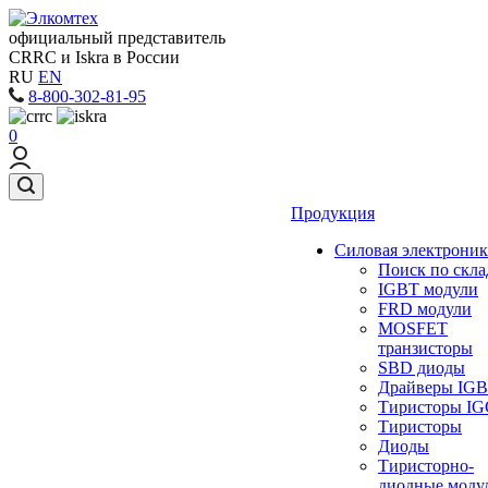
официальный представитель
CRRC и Iskra в России
RU
EN
8-800-302-81-95
0
Продукция
Силовая электроник
Поиск по скла
IGBT модули
FRD модули
MOSFET
транзисторы
SBD диоды
Драйверы IG
Тиристоры I
Тиристоры
Диоды
Тиристорно-
диодные моду