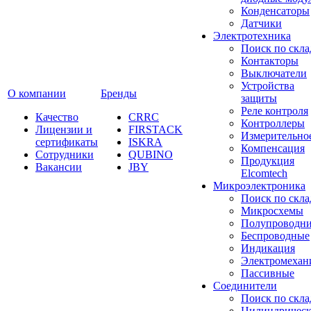
Конденсаторы
Датчики
Электротехника
Поиск по скла
Контакторы
Выключатели
Устройства
О компании
Бренды
защиты
Реле контроля
Качество
CRRC
Контроллеры
Лицензии и
FIRSTACK
Измерительно
сертификаты
ISKRA
Компенсация
Сотрудники
QUBINO
Продукция
Вакансии
JBY
Elcomtech
Микроэлектроника
Поиск по скла
Микросхемы
Полупроводн
Беспроводные
Индикация
Электромехан
Пассивные
Cоединители
Поиск по скла
Цилиндричес