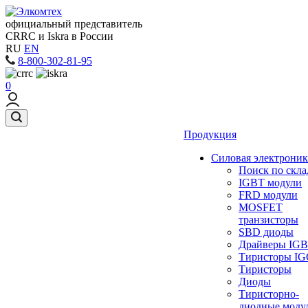
официальный представитель
CRRC и Iskra в России
RU
EN
8-800-302-81-95
0
Продукция
Силовая электроник
Поиск по скла
IGBT модули
FRD модули
MOSFET
транзисторы
SBD диоды
Драйверы IG
Тиристоры I
Тиристоры
Диоды
Тиристорно-
диодные моду