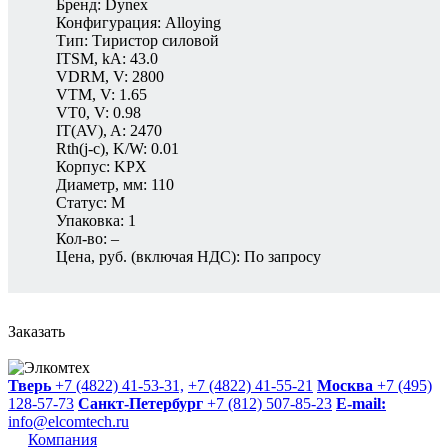
Бренд: Dynex
Конфигурация: Alloying
Тип: Тиристор силовой
ITSM, kA: 43.0
VDRM, V: 2800
VTM, V: 1.65
VT0, V: 0.98
IT(AV), A: 2470
Rth(j-c), K/W: 0.01
Корпус: KPX
Диаметр, мм: 110
Статус: M
Упаковка: 1
Кол-во: –
Цена, руб. (включая НДС): По запросу
Заказать
Тверь
+7 (4822) 41-53-31,
+7 (4822) 41-55-21
Москва
+7 (495)
128-57-73
Санкт-Петербург
+7 (812) 507-85-23
E-mail:
info@elcomtech.ru
Компания