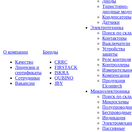
Диоды
Тиристорно-
диодные моду
Конденсаторы
Датчики
Электротехника
Поиск по скла
Контакторы
Выключатели
Устройства
О компании
Бренды
защиты
Реле контроля
Качество
CRRC
Контроллеры
Лицензии и
FIRSTACK
Измерительно
сертификаты
ISKRA
Компенсация
Сотрудники
QUBINO
Продукция
Вакансии
JBY
Elcomtech
Микроэлектроника
Поиск по скла
Микросхемы
Полупроводн
Беспроводные
Индикация
Электромехан
Пассивные