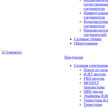
отечественны
соединители
Прямоугольны
соединители
Радиочастотн
соединители
Производител
соединителей
Силовые сборки
Оборудование
Продукция
Силовая электроник
Поиск по скла
IGBT модули
FRD модули
MOSFET
транзисторы
SBD диоды
Драйверы IG
Тиристоры I
Тиристоры