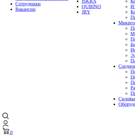
ISKRA
К
Сотрудники
QUBINO
И
Вакансии
JBY
К
П
Микроэ
П
М
П
Б
И
Э
П
Cоедин
П
Ц
П
Р
П
Силовы
Оборуд
0