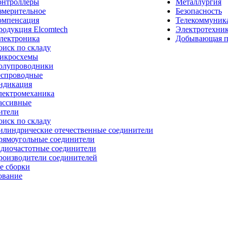
онтроллеры
Металлургия
змерительное
Безопасность
омпенсация
Телекоммуник
родукция Elcomtech
Электротехни
лектроника
Добывающая 
оиск по складу
икросхемы
олупроводники
еспроводные
ндикация
лектромеханика
ассивные
ители
оиск по складу
илиндрические отечественные соединители
рямоугольные соединители
адиочастотные соединители
роизводители соединителей
е сборки
ование