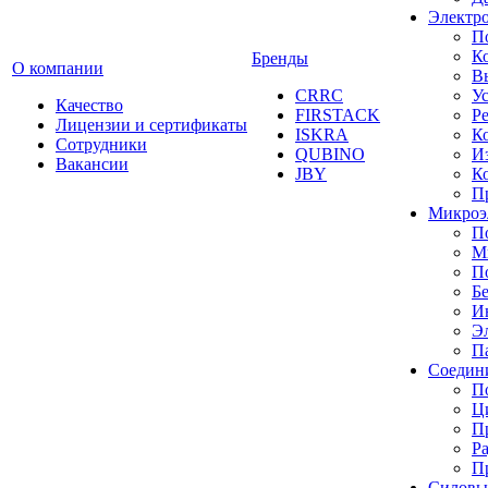
Электр
П
К
Бренды
О компании
В
CRRC
У
Качество
FIRSTACK
Ре
Лицензии и сертификаты
ISKRA
К
Сотрудники
QUBINO
И
Вакансии
JBY
К
П
Микроэ
П
М
П
Б
И
Э
П
Cоедин
П
Ц
П
Р
П
Силовы