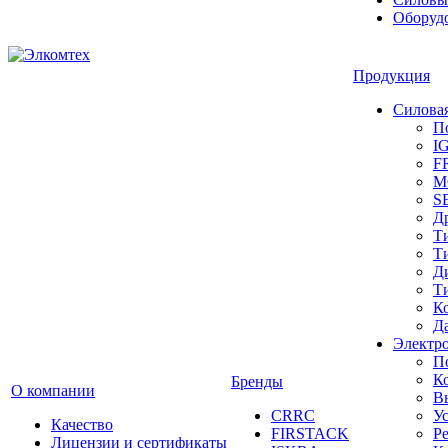
Оборуд
Продукция
Силовая
П
I
F
M
S
Д
Т
Т
Д
Т
К
Д
Электр
П
К
Бренды
О компании
В
CRRC
У
Качество
FIRSTACK
Ре
Лицензии и сертификаты