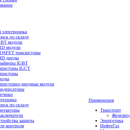
ование
 электроника
оиск по складу
GBT модули
RD модули
OSFET транзисторы
BD диоды
райверы IGBT
иристоры IGCT
иристоры
иоды
иристорно-диодные модули
онденсаторы
атчики
отехника
Применения
оиск по складу
онтакторы
Транспорт
ыключатели
Железно
стройства защиты
Энергетика
ле контроля
НефтеГаз