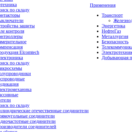
отехника
Применения
оиск по складу
онтакторы
Транспорт
ыключатели
Железно
стройства защиты
Энергетика
ле контроля
НефтеГаз
онтроллеры
Металлургия
змерительное
Безопасность
омпенсация
Телекоммуник
родукция Elcomtech
Электротехни
лектроника
Добывающая 
оиск по складу
икросхемы
олупроводники
еспроводные
ндикация
лектромеханика
ассивные
ители
оиск по складу
илиндрические отечественные соединители
рямоугольные соединители
адиочастотные соединители
роизводители соединителей
е сборки