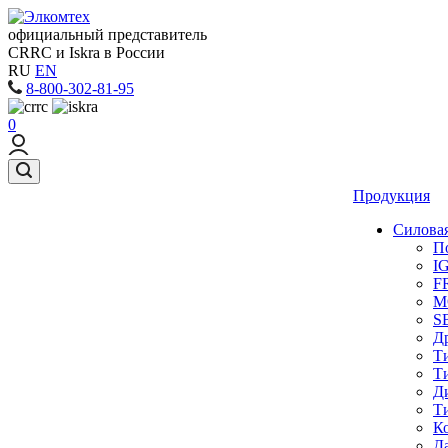
официальный представитель
CRRC и Iskra в России
RU
EN
8-800-302-81-95
0
Продукция
Силовая
П
I
F
M
S
Д
Т
Т
Д
Т
К
Д