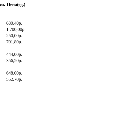
зм.
Цена(ед.)
680,40р.
1 700,00р.
250,00р.
701,80р.
444,00р.
356,50р.
648,00р.
552,70р.