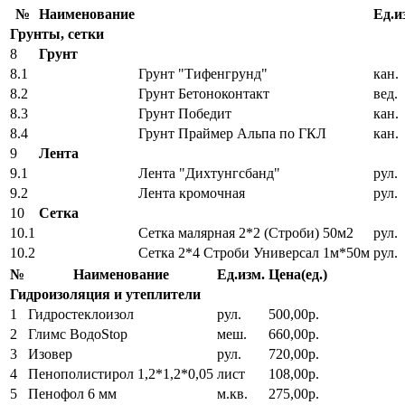
№
Наименование
Ед.и
Грунты, сетки
8
Грунт
8.1
Грунт "Тифенгрунд"
кан.
8.2
Грунт Бетоноконтакт
вед.
8.3
Грунт Победит
кан.
8.4
Грунт Праймер Альпа по ГКЛ
кан.
9
Лента
9.1
Лента "Дихтунгсбанд"
рул.
9.2
Лента кромочная
рул.
10
Сетка
10.1
Сетка малярная 2*2 (Строби) 50м2
рул.
10.2
Сетка 2*4 Строби Универсал 1м*50м
рул.
№
Наименование
Ед.изм.
Цена(ед.)
Гидроизоляция и утеплители
1
Гидростеклоизол
рул.
500,00р.
2
Глимс ВодоStop
меш.
660,00р.
3
Изовер
рул.
720,00р.
4
Пенополистирол 1,2*1,2*0,05
лист
108,00р.
5
Пенофол 6 мм
м.кв.
275,00р.