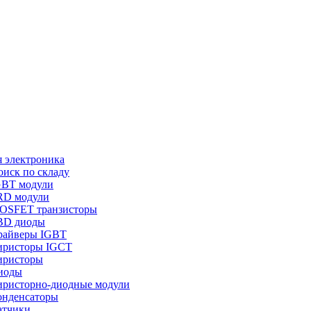
 электроника
оиск по складу
GBT модули
RD модули
OSFET транзисторы
BD диоды
райверы IGBT
иристоры IGCT
иристоры
иоды
иристорно-диодные модули
онденсаторы
атчики